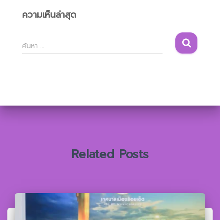
ความเห็นล่าสุด
ค้
ค้นหา …
น
ห
า
สำ
ห
รั
บ
:
Related Posts