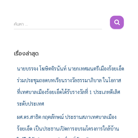
ค้
ค้นหา …
น
ห
า
สำ
เรื่องล่าสุด
ห
รั
นายบรรจง โฆษิตจิรนันท์ นายกเทศมนตรีเมืองร้อยเอ็ด
บ
ร่วมประชุมถอดบทเรียนรางวัลธรรมาภิบาล ในโอกาส
:
ที่เทศบาลเมืองร้อยเอ็ดได้รับรางวัลที่ 1 ประเภทดีเลิศ
ระดับประเทศ
ผศ.ดร.สาธิต กฤตลักษณ์ ประธานสภาเทศบาลเมือง
ร้อยเอ็ด เป็นประธานเปิดการอบรมโครงการใกล้บ้าน