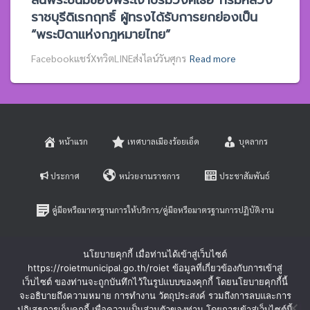
สิ้นพระชนม์ของพระเจ้าบรมวงศ์เธอ กรมหลวง
ราชบุรีดิเรกฤทธิ์ ผู้ทรงได้รับการยกย่องเป็น
“พระบิดาแห่งกฎหมายไทย”
Facebookแชร์XทวิตLINEส่งไลน์วันศุกร
Read more
หน้าแรก
เทศบาลเมืองร้อยเอ็ด
บุคลากร
ประกาศ
หน่วยงานราชการ
ประชาสัมพันธ์
คู่มือหรือมาตรฐานการให้บริการ/คู่มือหรือมาตรฐานการปฏิบัติงาน
E-SERVICE
ติดต่อสอบถาม
นโยบายคุกกี้ เมื่อท่านได้เข้าสู่เว็บไซต์
https://roietmunicipal.go.th/roiet ข้อมูลที่เกี่ยวข้องกับการเข้าสู่
หลักเกณฑ์การบริหารและพัฒนาทรัพยากรบุคคล
เว็บไซต์ ของท่านจะถูกบันทึกไว้ในรูปแบบของคุกกี้ โดยนโยบายคุกกี้นี้
จะอธิบายถึงความหมาย การทำงาน วัตถุประสงค์ รวมถึงการลบและการ
ปฏิเสธการเก็บคุกกี้ เพื่อความเป็นส่วนตัวของท่าน โดยการเข้าสู่เว็บไซต์นี้