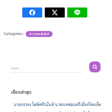
Categories:
ข่าวประชาสัมพันธ์
ค้
ค้นหา …
น
ห
า
สำ
เรื่องล่าสุด
ห
รั
นายบรรจง โฆษิตจิรนันท์ นายกเทศมนตรีเมืองร้อยเอ็ด
บ