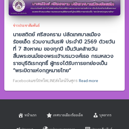
ข่าวประชาสัมพันธ์
นายสถิตย์ ศรีสงคราม ปลัดเทศบาลเมือง
ร้อยเอ็ด ร่วมงานวันรพี ประจำปี 2569 ด้วยวัน
ที่ 7 สิงหาคม ของทุกปี เป็นวันคล้ายวัน
สิ้นพระชนม์ของพระเจ้าบรมวงศ์เธอ กรมหลวง
ราชบุรีดิเรกฤทธิ์ ผู้ทรงได้รับการยกย่องเป็น
“พระบิดาแห่งกฎหมายไทย”
Facebookแชร์XทวิตLINEส่งไลน์วันศุกร
Read more
หน้าแรก
เทศบาลเมืองร้อยเอ็ด
บุคลากร