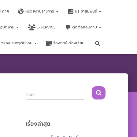
ระกาศ
หน่วยงานราชการ
ประชาสัมพันธ์
ฏิบัติงาน
E-SERVICE
ติดต่อสอบถาม
จริตและประพฤติมิชอบ
ร้องทุกข์-ร้องเรียน
ค้
ค้นหา …
น
ห
า
สำ
เรื่องล่าสุด
ห