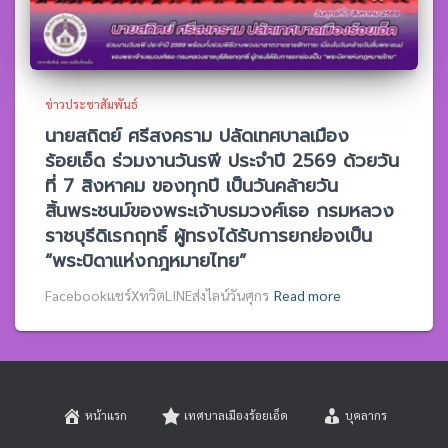
ข่าวประชาสัมพันธ์
นายสถิตย์ ศรีสงคราม ปลัดเทศบาลเมือง
ร้อยเอ็ด ร่วมงานวันรพี ประจำปี 2569 ด้วยวัน
ที่ 7 สิงหาคม ของทุกปี เป็นวันคล้ายวัน
สิ้นพระชนม์ของพระเจ้าบรมวงศ์เธอ กรมหลวง
ราชบุรีดิเรกฤทธิ์ ผู้ทรงได้รับการยกย่องเป็น
“พระบิดาแห่งกฎหมายไทย”
Facebookแชร์XทวิตLINEส่งไลน์วันศุกร
Read more
หน้าแรก
เทศบาลเมืองร้อยเอ็ด
บุคลากร