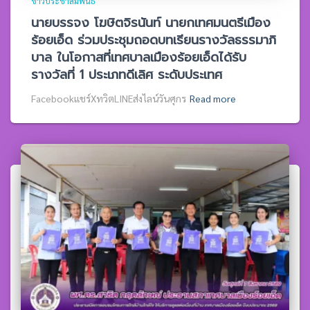
ข่าวประชาสัมพันธ์
นายบรรจง โฆษิตจิรนันท์ นายกเทศมนตรีเมือง
ร้อยเอ็ด ร่วมประชุมถอดบทเรียนรางวัลธรรมาภิ
บาล ในโอกาสที่เทศบาลเมืองร้อยเอ็ดได้รับ
รางวัลที่ 1 ประเภทดีเลิศ ระดับประเทศ
Facebookแชร์XทวิตLINEส่งไลน์วันศุกร
Read more