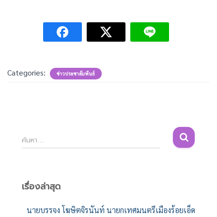
Categories:
ข่าวประชาสัมพันธ์
ค้
ค้นหา …
น
ห
า
สำ
เรื่องล่าสุด
ห
รั
นายบรรจง โฆษิตจิรนันท์ นายกเทศมนตรีเมืองร้อยเอ็ด