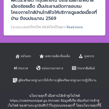
ผศ.ดร.สาธิต กฤตลักษณ์ ประธานสภาเทศบาล
เมืองร้อยเอ็ด เป็นประธานเปิดการอบรม
โครงการใกล้บ้านใกล้ใจให้บริการดูแลต่อเนื่องที่
บ้าน ปีงบประมาณ 2569
Facebookแชร์XทวิตLINEส่งไลน์วันศุกร
Read more
หน้าแรก
เทศบาลเมืองร้อยเอ็ด
บุคลากร
ประกาศ
หน่วยงานราชการ
ประชาสัมพันธ์
คู่มือหรือมาตรฐานการให้บริการ/คู่มือหรือมาตรฐานการปฏิบัติงาน
E-SERVICE
ติดต่อสอบถาม
นโยบายคุกกี้ เมื่อท่านได้เข้าสู่เว็บไซต์
https://roietmunicipal.go.th/roiet ข้อมูลที่เกี่ยวข้องกับการเข้าสู่
หลักเกณฑ์การบริหารและพัฒนาทรัพยากรบุคคล
เว็บไซต์ ของท่านจะถูกบันทึกไว้ในรูปแบบของคุกกี้ โดยนโยบายคุกกี้นี้