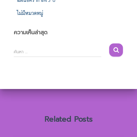
ไม่มีหมวดหมู่
ความเห็นล่าสุด
ค้
ค้นหา …
น
ห
า
สำ
ห
รั
บ
:
Related Posts