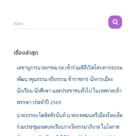
ค้
ค้นหา …
น
ห
า
สำ
เรื่องล่าสุด
ห
รั
เลขานุการนายกฯทม.รอ.เข้าร่วมพิธีเปิดโครงการอบรม
บ
พัฒนาคุณธรรม จริยธรรม ข้าราชการ นักการเมือง
:
นักเรียน นักศึกษา และประชาชนทั่วไป ในเทศกาลเข้า
พรรษา ประจำปี 2569
นายบรรจง โฆษิตจิรนันท์ นายกเทศมนตรีเมืองร้อยเอ็ด
ร่วมประชุมถอดบทเรียนรางวัลธรรมาภิบาล ในโอกาส