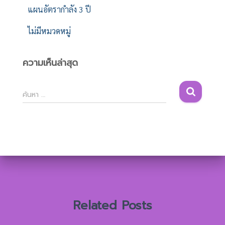
แผนอัตรากำลัง 3 ปี
ไม่มีหมวดหมู่
ความเห็นล่าสุด
ค้
ค้นหา …
น
ห
า
สำ
ห
รั
บ
:
Related Posts