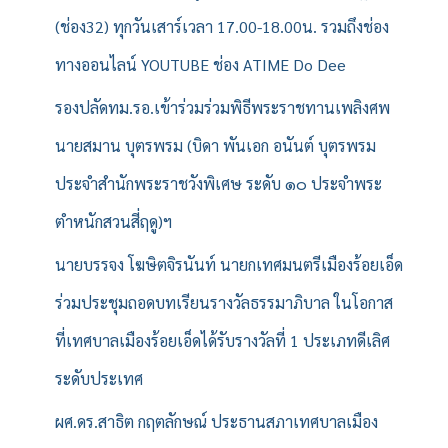
(ช่อง32) ทุกวันเสาร์เวลา 17.00-18.00น. รวมถึงช่อง
ทางออนไลน์ YOUTUBE ช่อง ATIME Do Dee
รองปลัดทม.รอ.เข้าร่วมร่วมพิธีพระราชทานเพลิงศพ
นายสมาน บุตรพรม (บิดา พันเอก อนันต์ บุตรพรม
ประจำสำนักพระราชวังพิเศษ ระดับ ๑๐ ประจำพระ
ตำหนักสวนสี่ฤดู)ฯ
นายบรรจง โฆษิตจิรนันท์ นายกเทศมนตรีเมืองร้อยเอ็ด
ร่วมประชุมถอดบทเรียนรางวัลธรรมาภิบาล ในโอกาส
ที่เทศบาลเมืองร้อยเอ็ดได้รับรางวัลที่ 1 ประเภทดีเลิศ
ระดับประเทศ
ผศ.ดร.สาธิต กฤตลักษณ์ ประธานสภาเทศบาลเมือง