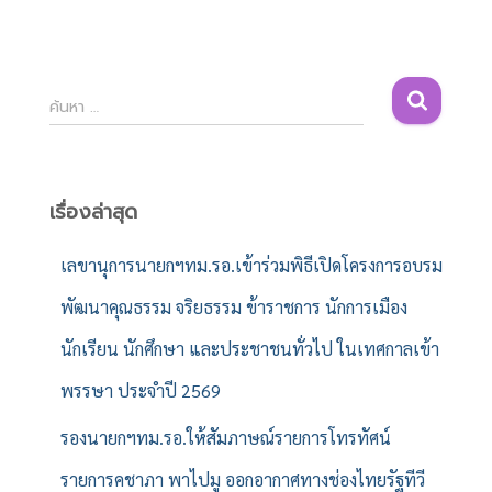
ค้
ค้นหา …
น
ห
า
สำ
เรื่องล่าสุด
ห
รั
เลขานุการนายกฯทม.รอ.เข้าร่วมพิธีเปิดโครงการอบรม
บ
พัฒนาคุณธรรม จริยธรรม ข้าราชการ นักการเมือง
:
นักเรียน นักศึกษา และประชาชนทั่วไป ในเทศกาลเข้า
พรรษา ประจำปี 2569
รองนายกฯทม.รอ.ให้สัมภาษณ์รายการโทรทัศน์
รายการคชาภา พาไปมู ออกอากาศทางช่องไทยรัฐทีวี