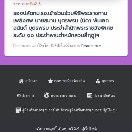
ข่าวประชาสัมพันธ์
รองปลัดทม.รอ.เข้าร่วมร่วมพิธีพระราชทาน
เพลิงศพ นายสมาน บุตรพรม (บิดา พันเอก
อนันต์ บุตรพรม ประจำสำนักพระราชวังพิเศษ
ระดับ ๑๐ ประจำพระตำหนักสวนสี่ฤดู)ฯ
Facebookแชร์XทวิตLINEส่งไลน์วันเสาร
Read more
หน้าแรก
เทศบาลเมืองร้อยเอ็ด
บุคลากร
ประกาศ
หน่วยงานราชการ
ประชาสัมพันธ์
คู่มือหรือมาตรฐานการให้บริการ/คู่มือหรือมาตรฐานการปฏิบัติงาน
E-SERVICE
ติดต่อสอบถาม
นโยบายคุกกี้ เมื่อท่านได้เข้าสู่เว็บไซต์