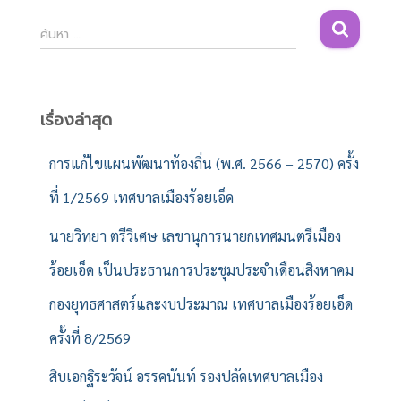
ค้
ค้นหา …
น
ห
า
สำ
เรื่องล่าสุด
ห
รั
การแก้ไขแผนพัฒนาท้องถิ่น (พ.ศ. 2566 – 2570) ครั้ง
บ
ที่ 1/2569 เทศบาลเมืองร้อยเอ็ด
:
นายวิทยา ตรีวิเศษ เลขานุการนายกเทศมนตรีเมือง
ร้อยเอ็ด เป็นประธานการประชุมประจำเดือนสิงหาคม
กองยุทธศาสตร์และงบประมาณ เทศบาลเมืองร้อยเอ็ด
ครั้งที่ 8/2569
สิบเอกฐิระวัจน์ อรรคนันท์ รองปลัดเทศบาลเมือง