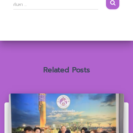
ค้
ค้นหา …
น
ห
า
สำ
ห
รั
บ
:
Related Posts