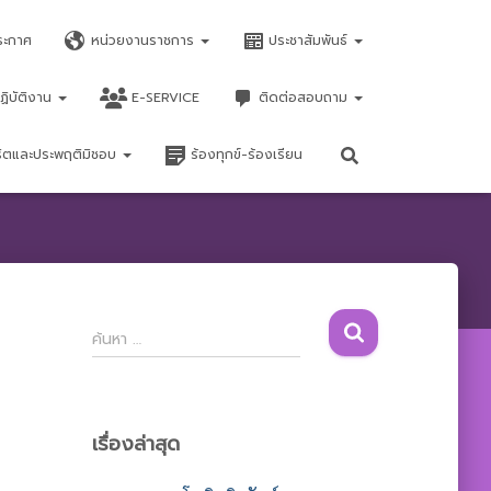
ระกาศ
หน่วยงานราชการ
ประชาสัมพันธ์
ฏิบัติงาน
E-SERVICE
ติดต่อสอบถาม
จริตและประพฤติมิชอบ
ร้องทุกข์-ร้องเรียน
ค้
ค้นหา …
น
ห
า
สำ
เรื่องล่าสุด
ห