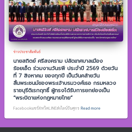
ข่าวประชาสัมพันธ์
นายสถิตย์ ศรีสงคราม ปลัดเทศบาลเมือง
ร้อยเอ็ด ร่วมงานวันรพี ประจำปี 2569 ด้วยวัน
ที่ 7 สิงหาคม ของทุกปี เป็นวันคล้ายวัน
สิ้นพระชนม์ของพระเจ้าบรมวงศ์เธอ กรมหลวง
ราชบุรีดิเรกฤทธิ์ ผู้ทรงได้รับการยกย่องเป็น
“พระบิดาแห่งกฎหมายไทย”
Facebookแชร์XทวิตLINEส่งไลน์วันศุกร
Read more