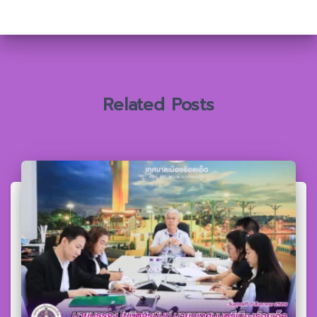
สำ
ห
รั
บ
:
Related Posts