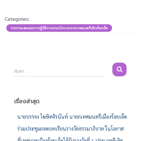
Categories:
รายงานแสดงผลการปฏิบัติงาน ตามนโยบายนายกเทศมนตรีเมืองร้อยเอ็ด
ค้
ค้นหา …
น
ห
า
สำ
เรื่องล่าสุด
ห
รั
นายบรรจง โฆษิตจิรนันท์ นายกเทศมนตรีเมืองร้อยเอ็ด
บ
ร่วมประชุมถอดบทเรียนรางวัลธรรมาภิบาล ในโอกาส
:
ที่เทศบาลเมืองร้อยเอ็ดได้รับรางวัลที่ 1 ประเภทดีเลิศ