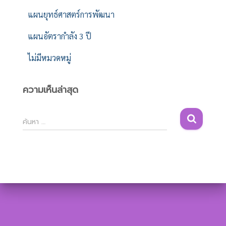
แผนยุทธ์ศาสตร์การพัฒนา
แผนอัตรากำลัง 3 ปี
ไม่มีหมวดหมู่
ความเห็นล่าสุด
ค้
ค้นหา …
น
ห
า
สำ
ห
รั
บ
: