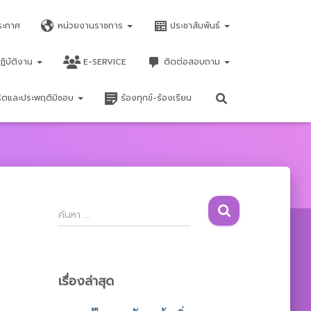
ระกาศ
หน่วยงานราชการ
ประชาสัมพันธ์
ฏิบัติงาน
E-SERVICE
ติดต่อสอบถาม
จริตและประพฤติมิชอบ
ร้องทุกข์-ร้องเรียน
ค้
ค้นหา …
น
ห
า
สำ
เรื่องล่าสุด
ห