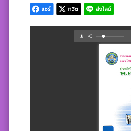
แชร์
ทวิต
ส่งไลน์