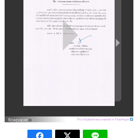
This flipbook was created in FlowPaper