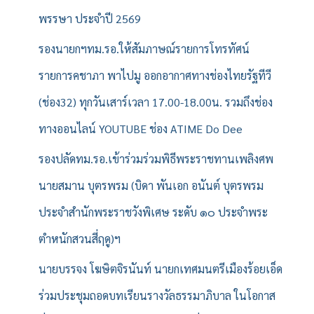
พรรษา ประจำปี 2569
รองนายกฯทม.รอ.ให้สัมภาษณ์รายการโทรทัศน์
รายการคชาภา พาไปมู ออกอากาศทางช่องไทยรัฐทีวี
(ช่อง32) ทุกวันเสาร์เวลา 17.00-18.00น. รวมถึงช่อง
ทางออนไลน์ YOUTUBE ช่อง ATIME Do Dee
รองปลัดทม.รอ.เข้าร่วมร่วมพิธีพระราชทานเพลิงศพ
นายสมาน บุตรพรม (บิดา พันเอก อนันต์ บุตรพรม
ประจำสำนักพระราชวังพิเศษ ระดับ ๑๐ ประจำพระ
ตำหนักสวนสี่ฤดู)ฯ
นายบรรจง โฆษิตจิรนันท์ นายกเทศมนตรีเมืองร้อยเอ็ด
ร่วมประชุมถอดบทเรียนรางวัลธรรมาภิบาล ในโอกาส