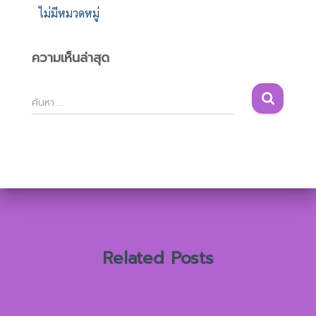
ไม่มีหมวดหมู่
ความเห็นล่าสุด
ค้
ค้นหา …
น
ห
า
สำ
ห
รั
บ
:
Related Posts