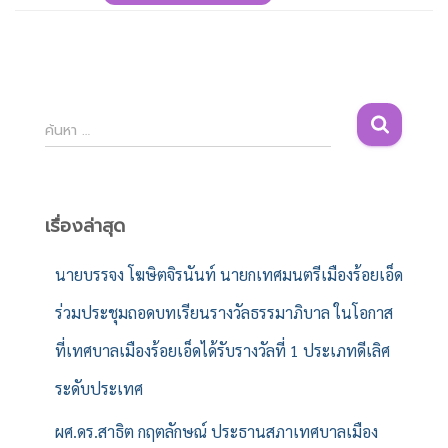
ค้
ค้นหา …
น
ห
า
สำ
เรื่องล่าสุด
ห
รั
นายบรรจง โฆษิตจิรนันท์ นายกเทศมนตรีเมืองร้อยเอ็ด
บ
ร่วมประชุมถอดบทเรียนรางวัลธรรมาภิบาล ในโอกาส
:
ที่เทศบาลเมืองร้อยเอ็ดได้รับรางวัลที่ 1 ประเภทดีเลิศ
ระดับประเทศ
ผศ.ดร.สาธิต กฤตลักษณ์ ประธานสภาเทศบาลเมือง