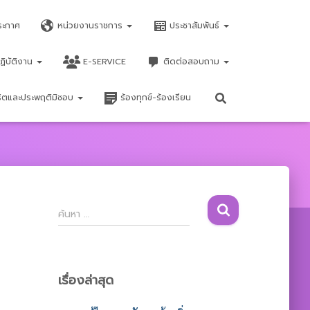
ระกาศ
หน่วยงานราชการ
ประชาสัมพันธ์
ฏิบัติงาน
E-SERVICE
ติดต่อสอบถาม
จริตและประพฤติมิชอบ
ร้องทุกข์-ร้องเรียน
ค้
ค้นหา …
น
ห
า
สำ
เรื่องล่าสุด
ห