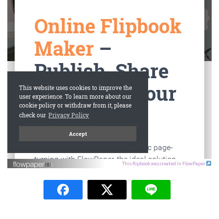
This flipbook was created in FlowPaper