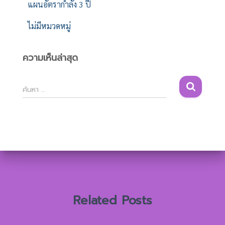
แผนอัตรากำลัง 3 ปี
ไม่มีหมวดหมู่
ความเห็นล่าสุด
ค้
ค้นหา …
น
ห
า
สำ
ห
รั
บ
:
Related Posts