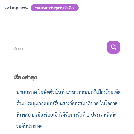
Categories:
รายงานการประชุมประจำเดือน
ค้
ค้นหา …
น
ห
า
สำ
เรื่องล่าสุด
ห
รั
นายบรรจง โฆษิตจิรนันท์ นายกเทศมนตรีเมืองร้อยเอ็ด
บ
ร่วมประชุมถอดบทเรียนรางวัลธรรมาภิบาล ในโอกาส
:
ที่เทศบาลเมืองร้อยเอ็ดได้รับรางวัลที่ 1 ประเภทดีเลิศ
ระดับประเทศ