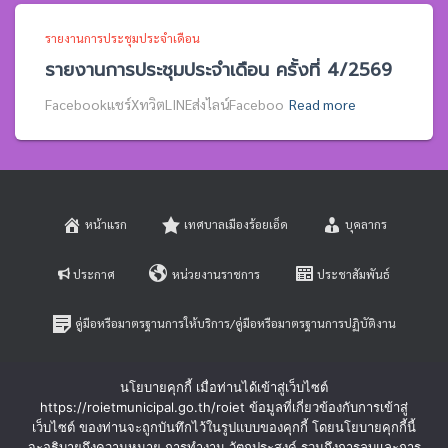
รายงานการประชุมประจำเดือน
รายงานการประชุมประจำเดือน ครั้งที่ 4/2569
Facebookแชร์XทวิตLINEส่งไลน์Faceboo
Read more
หน้าแรก
เทศบาลเมืองร้อยเอ็ด
บุคลากร
ประกาศ
หน่วยงานราชการ
ประชาสัมพันธ์
คู่มือหรือมาตรฐานการให้บริการ/คู่มือหรือมาตรฐานการปฏิบัติงาน
E-SERVICE
ติดต่อสอบถาม
นโยบายคุกกี้ เมื่อท่านได้เข้าสู่เว็บไซต์
https://roietmunicipal.go.th/roiet ข้อมูลที่เกี่ยวข้องกับการเข้าสู่
หลักเกณฑ์การบริหารและพัฒนาทรัพยากรบุคคล
เว็บไซต์ ของท่านจะถูกบันทึกไว้ในรูปแบบของคุกกี้ โดยนโยบายคุกกี้นี้
จะอธิบายถึงความหมาย การทำงาน วัตถุประสงค์ รวมถึงการลบและการ