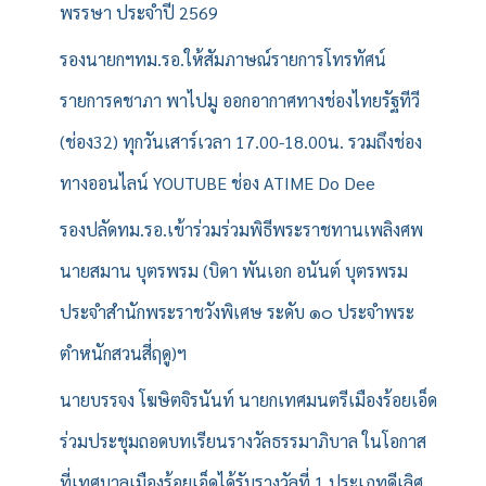
พรรษา ประจำปี 2569
รองนายกฯทม.รอ.ให้สัมภาษณ์รายการโทรทัศน์
รายการคชาภา พาไปมู ออกอากาศทางช่องไทยรัฐทีวี
(ช่อง32) ทุกวันเสาร์เวลา 17.00-18.00น. รวมถึงช่อง
ทางออนไลน์ YOUTUBE ช่อง ATIME Do Dee
รองปลัดทม.รอ.เข้าร่วมร่วมพิธีพระราชทานเพลิงศพ
นายสมาน บุตรพรม (บิดา พันเอก อนันต์ บุตรพรม
ประจำสำนักพระราชวังพิเศษ ระดับ ๑๐ ประจำพระ
ตำหนักสวนสี่ฤดู)ฯ
นายบรรจง โฆษิตจิรนันท์ นายกเทศมนตรีเมืองร้อยเอ็ด
ร่วมประชุมถอดบทเรียนรางวัลธรรมาภิบาล ในโอกาส
ที่เทศบาลเมืองร้อยเอ็ดได้รับรางวัลที่ 1 ประเภทดีเลิศ