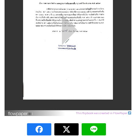
This flipbook was created in FlowPaper