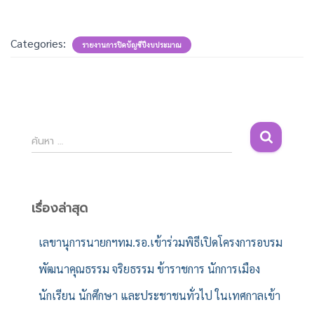
Categories:
รายงานการปิดบัญชีปีงบประมาณ
ค้
ค้นหา …
น
ห
า
สำ
เรื่องล่าสุด
ห
รั
เลขานุการนายกฯทม.รอ.เข้าร่วมพิธีเปิดโครงการอบรม
บ
พัฒนาคุณธรรม จริยธรรม ข้าราชการ นักการเมือง
:
นักเรียน นักศึกษา และประชาชนทั่วไป ในเทศกาลเข้า