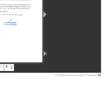
This flipbook was created in FlowPaper