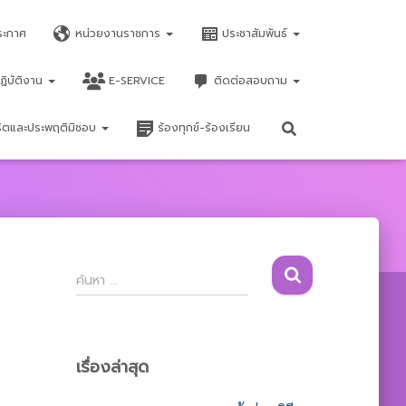
ระกาศ
หน่วยงานราชการ
ประชาสัมพันธ์
ฏิบัติงาน
E-SERVICE
ติดต่อสอบถาม
จริตและประพฤติมิชอบ
ร้องทุกข์-ร้องเรียน
ค้
ค้นหา …
น
ห
า
สำ
เรื่องล่าสุด
ห