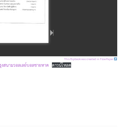
This flipbook was created in FlowPaper
บปรุงสนามวอลเลย์บอลชายหาด
ดาวน์โหลด