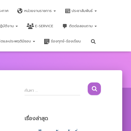
ระกาศ
หน่วยงานราชการ
ประชาสัมพันธ์
ฏิบัติงาน
E-SERVICE
ติดต่อสอบถาม
จริตและประพฤติมิชอบ
ร้องทุกข์-ร้องเรียน
ค้
ค้นหา …
น
ห
า
สำ
เรื่องล่าสุด
ห