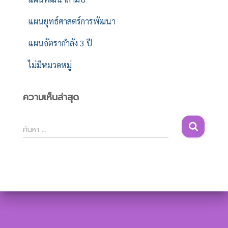
แผนยุทธ์ศาสตร์การพัฒนา
แผนอัตรากำลัง 3 ปี
ไม่มีหมวดหมู่
ความเห็นล่าสุด
ค้
ค้นหา …
น
ห
า
สำ
ห
รั
บ
: