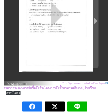
This flipbook was created in FlowPaper
ราคากลางแผนการจัดซื้อจัดจ้างโครงการจัดซื้ออาหารเสริม(นม) โรงเรียน
ดาวน์โหลด