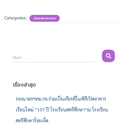
Categories:
ประกาศราคากลาง
ค้
ค้นหา …
น
ห
า
สำ
เรื่องล่าสุด
ห
รั
รองนายกฯทม.รอ.ร่วมเป็นเกียรติในพิธีเปิดอาคาร
บ
เรียนใหม่ “107 ปี โรงเรียนสตรีศึกษา”ณ โรงเรียน
:
สตรีศึกษาร้อยเอ็ด