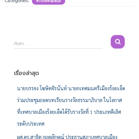
Categories:
ข่าวประชาสัมพันธ์
ค้
ค้นหา …
น
ห
า
สำ
เรื่องล่าสุด
ห
รั
นายบรรจง โฆษิตจิรนันท์ นายกเทศมนตรีเมืองร้อยเอ็ด
บ
ร่วมประชุมถอดบทเรียนรางวัลธรรมาภิบาล ในโอกาส
:
ที่เทศบาลเมืองร้อยเอ็ดได้รับรางวัลที่ 1 ประเภทดีเลิศ
ระดับประเทศ
ผศ.ดร.สาธิต กฤตลักษณ์ ประธานสภาเทศบาลเมือง