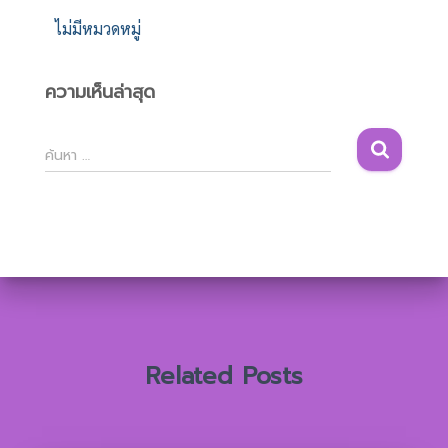
ไม่มีหมวดหมู่
ความเห็นล่าสุด
ค้
ค้นหา …
น
ห
า
สำ
ห
รั
บ
:
Related Posts