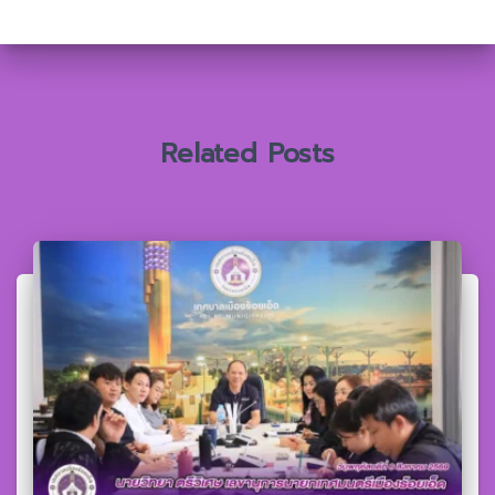
สำ
ห
รั
บ
:
Related Posts