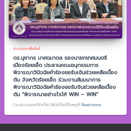
ข่าวประชาสัมพันธ์
ดร.นุชากร มาศฉมาดล รองนายกเทศมนตรี
เมืองร้อยเอ็ด ประธานคณะอนุกรรมการ
พิจารณาวินิจฉัยคำร้องขอรับเงินช่วยเหลือเบื้อง
ต้น จังหวัดร้อยเอ็ด ร่วมงานสัมมนาการ
พิจารณาวินิจฉัยคำร้องขอรับงินช่วยเหลือเบื้อง
ต้น “พิจารณาอย่างไรให้ WIN – WIN”
Facebookแชร์XทวิตLINEส่งไลน์วันพฤหั
Read more