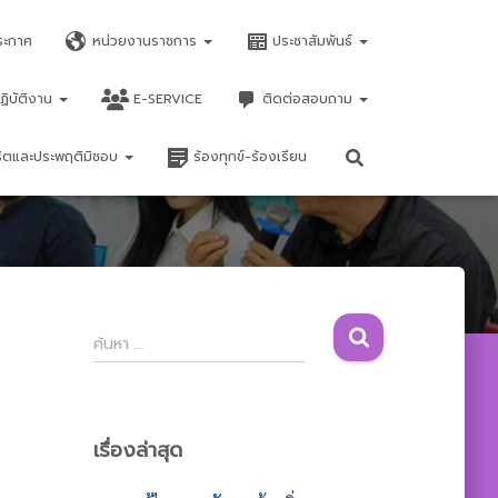
ระกาศ
หน่วยงานราชการ
ประชาสัมพันธ์
ฏิบัติงาน
E-SERVICE
ติดต่อสอบถาม
จริตและประพฤติมิชอบ
ร้องทุกข์-ร้องเรียน
ค้
ค้นหา …
น
ห
า
สำ
เรื่องล่าสุด
ห