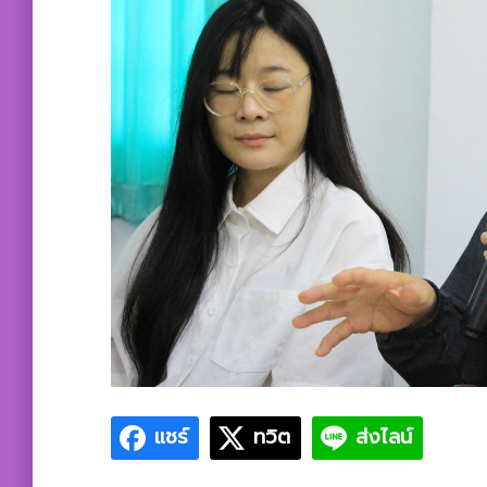
แชร์
ทวิต
ส่งไลน์