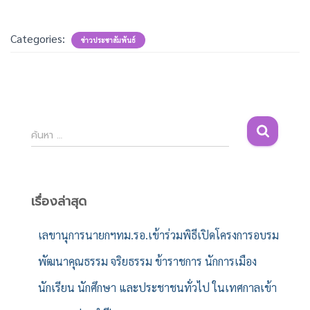
Categories:
ข่าวประชาสัมพันธ์
ค้
ค้นหา …
น
ห
า
สำ
เรื่องล่าสุด
ห
รั
เลขานุการนายกฯทม.รอ.เข้าร่วมพิธีเปิดโครงการอบรม
บ
พัฒนาคุณธรรม จริยธรรม ข้าราชการ นักการเมือง
:
นักเรียน นักศึกษา และประชาชนทั่วไป ในเทศกาลเข้า