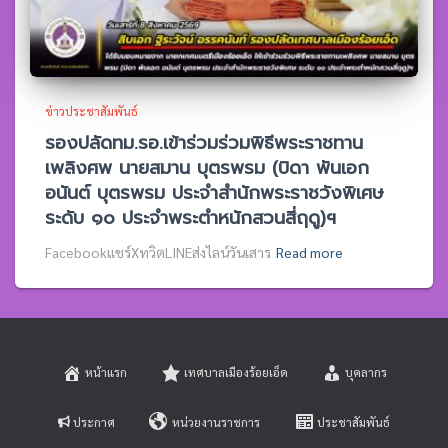
ข่าวประชาสัมพันธ์
รองปลัดทม.รอ.เข้าร่วมร่วมพิธีพระราชทาน
เพลิงศพ นายสมาน บุตรพรม (บิดา พันเอก
อนันต์ บุตรพรม ประจำสำนักพระราชวังพิเศษ
ระดับ ๑๐ ประจำพระตำหนักสวนสี่ฤดู)ฯ
Facebookแชร์XทวิตLINEส่งไลน์วันเสาร
Read more
หน้าแรก
เทศบาลเมืองร้อยเอ็ด
บุคลากร
ประกาศ
หน่วยงานราชการ
ประชาสัมพันธ์