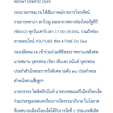
พรรษา ประจำปี 2569
รองนายกฯทม.รอ.ให้สัมภาษณ์รายการโทรทัศน์
รายการคชาภา พาไปมู ออกอากาศทางช่องไทยรัฐทีวี
(ช่อง32) ทุกวันเสาร์เวลา 17.00-18.00น. รวมถึงช่อง
ทางออนไลน์ YOUTUBE ช่อง ATIME Do Dee
รองปลัดทม.รอ.เข้าร่วมร่วมพิธีพระราชทานเพลิงศพ
นายสมาน บุตรพรม (บิดา พันเอก อนันต์ บุตรพรม
ประจำสำนักพระราชวังพิเศษ ระดับ ๑๐ ประจำพระ
ตำหนักสวนสี่ฤดู)ฯ
นายบรรจง โฆษิตจิรนันท์ นายกเทศมนตรีเมืองร้อยเอ็ด
ร่วมประชุมถอดบทเรียนรางวัลธรรมาภิบาล ในโอกาส
ที่เทศบาลเมืองร้อยเอ็ดได้รับรางวัลที่ 1 ประเภทดีเลิศ