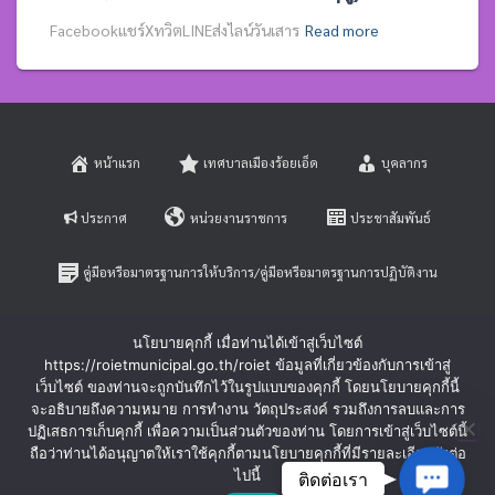
Facebookแชร์XทวิตLINEส่งไลน์วันเสาร
Read more
หน้าแรก
เทศบาลเมืองร้อยเอ็ด
บุคลากร
ประกาศ
หน่วยงานราชการ
ประชาสัมพันธ์
คู่มือหรือมาตรฐานการให้บริการ/คู่มือหรือมาตรฐานการปฏิบัติงาน
E-SERVICE
ติดต่อสอบถาม
นโยบายคุกกี้ เมื่อท่านได้เข้าสู่เว็บไซต์
https://roietmunicipal.go.th/roiet ข้อมูลที่เกี่ยวข้องกับการเข้าสู่
หลักเกณฑ์การบริหารและพัฒนาทรัพยากรบุคคล
เว็บไซต์ ของท่านจะถูกบันทึกไว้ในรูปแบบของคุกกี้ โดยนโยบายคุกกี้นี้
จะอธิบายถึงความหมาย การทำงาน วัตถุประสงค์ รวมถึงการลบและการ
ปฏิเสธการเก็บคุกกี้ เพื่อความเป็นส่วนตัวของท่าน โดยการเข้าสู่เว็บไซต์นี้
ร้องเรียนการทุจริตและประพฤติมิชอบ
ร้องทุกข์-ร้องเรียน
ถือว่าท่านได้อนุญาตให้เราใช้คุกกี้ตามนโยบายคุกกี้ที่มีรายละเอียดดังต่อ
Contac
ไปนี้
ติดต่อเรา
Hestia | Developed by
ThemeIsle