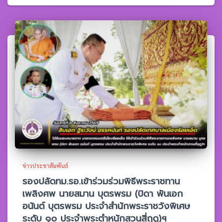
ข่าวประชาสัมพันธ์
รองปลัดทม.รอ.เข้าร่วมร่วมพิธีพระราชทาน
เพลิงศพ นายสมาน บุตรพรม (บิดา พันเอก
อนันต์ บุตรพรม ประจำสำนักพระราชวังพิเศษ
ระดับ ๑๐ ประจำพระตำหนักสวนสี่ฤดู)ฯ