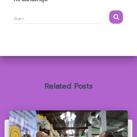
ค้
ค้นหา …
น
ห
า
สำ
ห
รั
บ
:
Related Posts