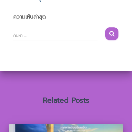
ความเห็นล่าสุด
ค้
ค้นหา …
น
ห
า
สำ
ห
รั
บ
:
Related Posts