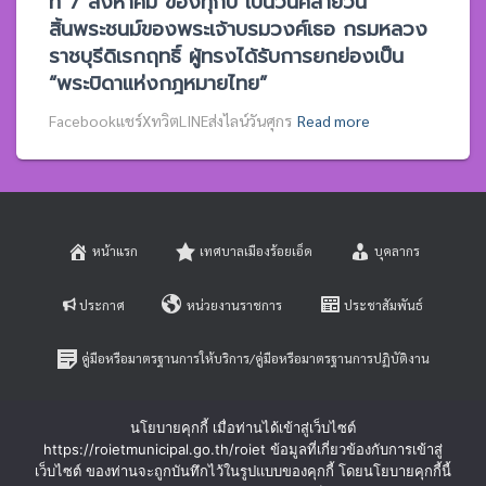
ที่ 7 สิงหาคม ของทุกปี เป็นวันคล้ายวัน
สิ้นพระชนม์ของพระเจ้าบรมวงศ์เธอ กรมหลวง
ราชบุรีดิเรกฤทธิ์ ผู้ทรงได้รับการยกย่องเป็น
“พระบิดาแห่งกฎหมายไทย”
Facebookแชร์XทวิตLINEส่งไลน์วันศุกร
Read more
หน้าแรก
เทศบาลเมืองร้อยเอ็ด
บุคลากร
ประกาศ
หน่วยงานราชการ
ประชาสัมพันธ์
คู่มือหรือมาตรฐานการให้บริการ/คู่มือหรือมาตรฐานการปฏิบัติงาน
E-SERVICE
ติดต่อสอบถาม
นโยบายคุกกี้ เมื่อท่านได้เข้าสู่เว็บไซต์
https://roietmunicipal.go.th/roiet ข้อมูลที่เกี่ยวข้องกับการเข้าสู่
หลักเกณฑ์การบริหารและพัฒนาทรัพยากรบุคคล
เว็บไซต์ ของท่านจะถูกบันทึกไว้ในรูปแบบของคุกกี้ โดยนโยบายคุกกี้นี้