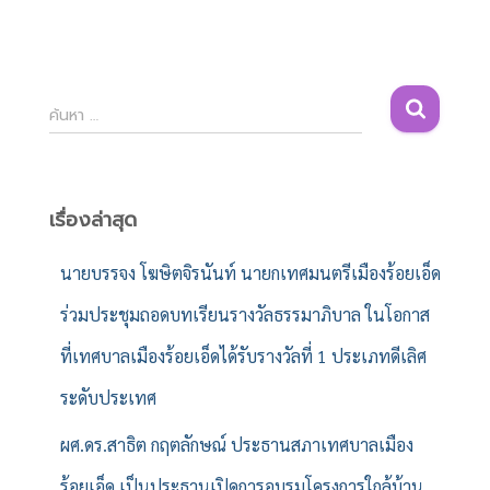
ค้
ค้นหา …
น
ห
า
สำ
เรื่องล่าสุด
ห
รั
นายบรรจง โฆษิตจิรนันท์ นายกเทศมนตรีเมืองร้อยเอ็ด
บ
ร่วมประชุมถอดบทเรียนรางวัลธรรมาภิบาล ในโอกาส
:
ที่เทศบาลเมืองร้อยเอ็ดได้รับรางวัลที่ 1 ประเภทดีเลิศ
ระดับประเทศ
ผศ.ดร.สาธิต กฤตลักษณ์ ประธานสภาเทศบาลเมือง
ร้อยเอ็ด เป็นประธานเปิดการอบรมโครงการใกล้บ้าน