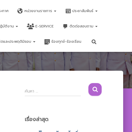
ระกาศ
หน่วยงานราชการ
ประชาสัมพันธ์
ฏิบัติงาน
E-SERVICE
ติดต่อสอบถาม
จริตและประพฤติมิชอบ
ร้องทุกข์-ร้องเรียน
ค้
ค้นหา …
น
ห
า
สำ
เรื่องล่าสุด
ห