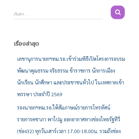
ค้
ค้นหา …
น
ห
า
สำ
เรื่องล่าสุด
ห
รั
เลขานุการนายกฯทม.รอ.เข้าร่วมพิธีเปิดโครงการอบรม
บ
พัฒนาคุณธรรม จริยธรรม ข้าราชการ นักการเมือง
:
นักเรียน นักศึกษา และประชาชนทั่วไป ในเทศกาลเข้า
พรรษา ประจำปี 2569
รองนายกฯทม.รอ.ให้สัมภาษณ์รายการโทรทัศน์
รายการคชาภา พาไปมู ออกอากาศทางช่องไทยรัฐทีวี
(ช่อง32) ทุกวันเสาร์เวลา 17.00-18.00น. รวมถึงช่อง