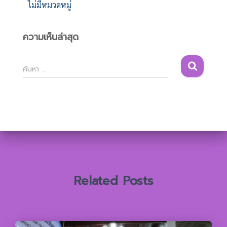
ไม่มีหมวดหมู่
ความเห็นล่าสุด
ค้
ค้นหา …
น
ห
า
สำ
ห
รั
บ
:
Related Posts