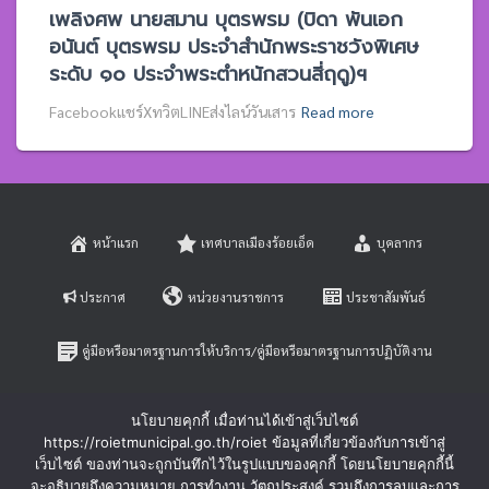
เพลิงศพ นายสมาน บุตรพรม (บิดา พันเอก
อนันต์ บุตรพรม ประจำสำนักพระราชวังพิเศษ
ระดับ ๑๐ ประจำพระตำหนักสวนสี่ฤดู)ฯ
Facebookแชร์XทวิตLINEส่งไลน์วันเสาร
Read more
หน้าแรก
เทศบาลเมืองร้อยเอ็ด
บุคลากร
ประกาศ
หน่วยงานราชการ
ประชาสัมพันธ์
คู่มือหรือมาตรฐานการให้บริการ/คู่มือหรือมาตรฐานการปฏิบัติงาน
E-SERVICE
ติดต่อสอบถาม
นโยบายคุกกี้ เมื่อท่านได้เข้าสู่เว็บไซต์
https://roietmunicipal.go.th/roiet ข้อมูลที่เกี่ยวข้องกับการเข้าสู่
หลักเกณฑ์การบริหารและพัฒนาทรัพยากรบุคคล
เว็บไซต์ ของท่านจะถูกบันทึกไว้ในรูปแบบของคุกกี้ โดยนโยบายคุกกี้นี้
จะอธิบายถึงความหมาย การทำงาน วัตถุประสงค์ รวมถึงการลบและการ