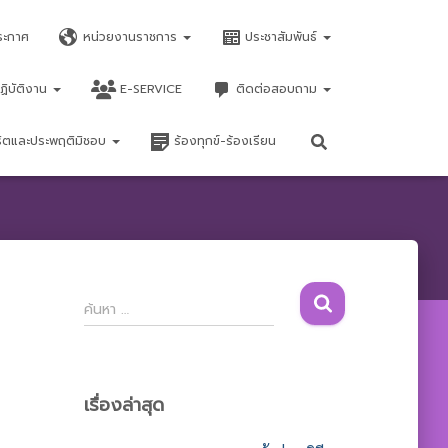
ระกาศ
หน่วยงานราชการ
ประชาสัมพันธ์
ฏิบัติงาน
E-SERVICE
ติดต่อสอบถาม
จริตและประพฤติมิชอบ
ร้องทุกข์-ร้องเรียน
ค้
ค้นหา …
น
ห
า
สำ
เรื่องล่าสุด
ห