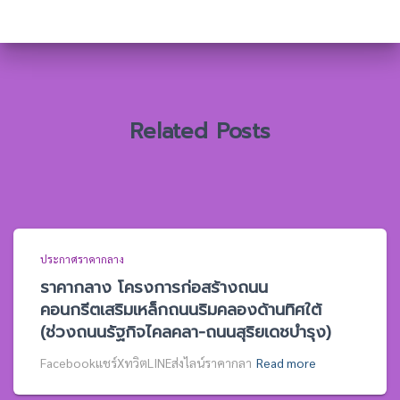
สำ
ห
รั
บ
:
Related Posts
ประกาศราคากลาง
ราคากลาง โครงการก่อสร้างถนน
คอนกรีตเสริมเหล็กถนนริมคลองด้านทิศใต้
(ช่วงถนนรัฐกิจไคลคลา-ถนนสุริยเดชบำรุง)
Facebookแชร์XทวิตLINEส่งไลน์ราคากลา
Read more