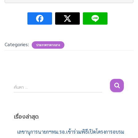
Categories:
ประกาศราคากลาง
ค้
ค้นหา …
น
ห
า
สำ
เรื่องล่าสุด
ห
รั
เลขานุการนายกฯทม.รอ.เข้าร่วมพิธีเปิดโครงการอบรม