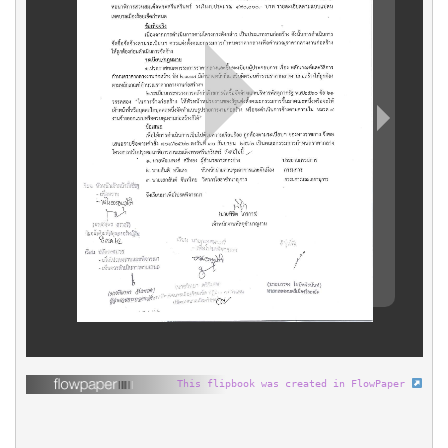
This flipbook was created in FlowPaper