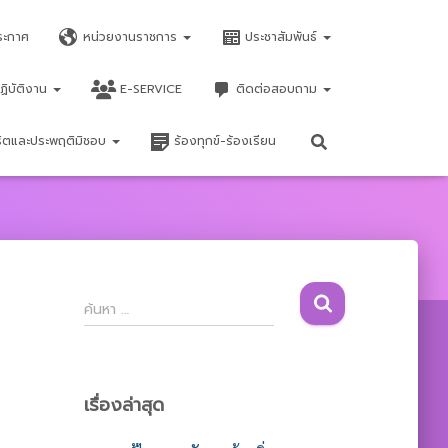
ระกาศ
หน่วยงานราชการ
ประชาสัมพันธ์
ฏิบัติงาน
E-SERVICE
ติดต่อสอบถาม
จริตและประพฤติมิชอบ
ร้องทุกข์-ร้องเรียน
ค้
ค้นหา …
น
ห
า
สำ
เรื่องล่าสุด
ห