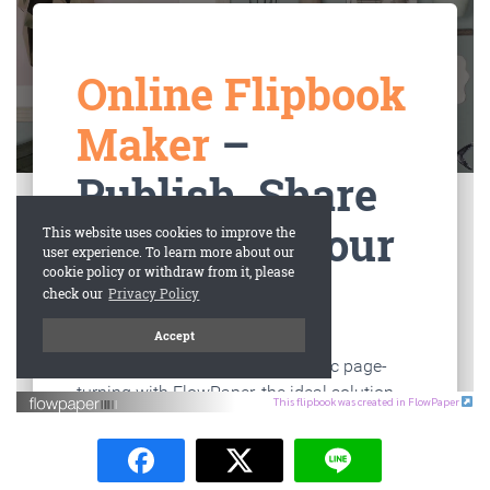
This flipbook was created in FlowPaper