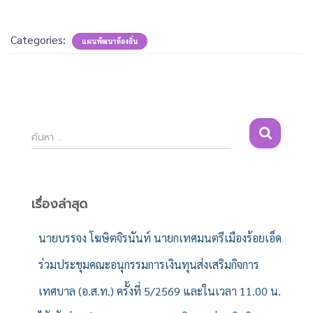
Categories:
แผนพัฒนาท้องถิ่น
ค้
ค้นหา …
น
ห
า
สำ
เรื่องล่าสุด
ห
รั
นายบรรจง โฆษิตจิรนันท์ นายกเทศมนตรีเมืองร้อยเอ็ด
บ
ร่วมประชุมคณะอนุกรรมการเงินทุนส่งเสริมกิจการ
:
เทศบาล (อ.ส.ท.) ครั้งที่ 5/2569 และในเวลา 11.00 น.