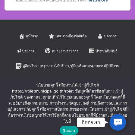
หน้าแรก
เทศบาลเมืองร้อยเอ็ด
บุคลากร
ประกาศ
หน่วยงานราชการ
ประชาสัมพันธ์
คู่มือหรือมาตรฐานการให้บริการ/คู่มือหรือมาตรฐานการปฏิบัติงาน
E-SERVICE
ติดต่อสอบถาม
นโยบายคุกกี้ เมื่อท่านได้เข้าสู่เว็บไซต์
https://roietmunicipal.go.th/roiet ข้อมูลที่เกี่ยวข้องกับการเข้าสู่
หลักเกณฑ์การบริหารและพัฒนาทรัพยากรบุคคล
เว็บไซต์ ของท่านจะถูกบันทึกไว้ในรูปแบบของคุกกี้ โดยนโยบายคุกกี้นี้
จะอธิบายถึงความหมาย การทำงาน วัตถุประสงค์ รวมถึงการลบและการ
ปฏิเสธการเก็บคุกกี้ เพื่อความเป็นส่วนตัวของท่าน โดยการเข้าสู่เว็บไซต์นี้
ร้องเรียนการทุจริตและประพฤติมิชอบ
ร้องทุกข์-ร้องเรียน
ถือว่าท่านได้อนุญาตให้เราใช้คุกกี้ตามนโยบายคุกกี้ที่มีรายละเอียดดังต่อ
Contac
ไปนี้
ติดต่อเรา
Hestia | Developed by
ThemeIsle
ยินยอม