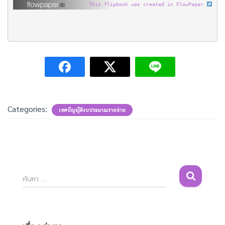
This flipbook was created in FlowPaper
Categories:
เทศบัญญัติงบประมาณรายจ่าย
ค้
ค้นหา …
น
ห
า