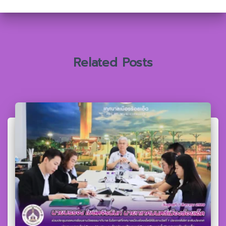
ห
รั
บ
:
Related Posts