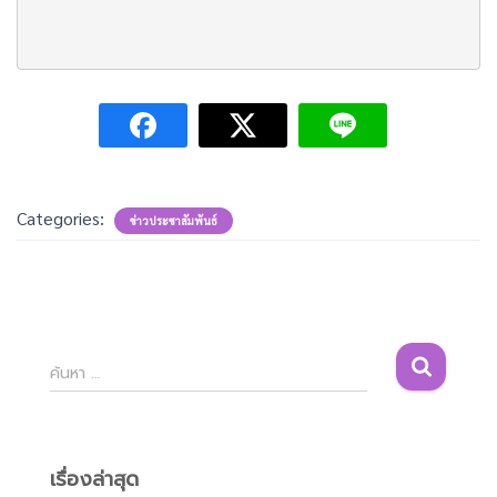
Categories:
ข่าวประชาสัมพันธ์
ค้
ค้นหา …
น
ห
า
สำ
เรื่องล่าสุด