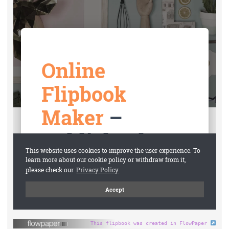
This flipbook was created in FlowPaper