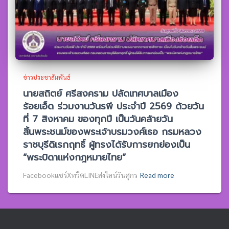
ข่าวประชาสัมพันธ์
นายสถิตย์ ศรีสงคราม ปลัดเทศบาลเมือง
ร้อยเอ็ด ร่วมงานวันรพี ประจำปี 2569 ด้วยวัน
ที่ 7 สิงหาคม ของทุกปี เป็นวันคล้ายวัน
สิ้นพระชนม์ของพระเจ้าบรมวงศ์เธอ กรมหลวง
ราชบุรีดิเรกฤทธิ์ ผู้ทรงได้รับการยกย่องเป็น
“พระบิดาแห่งกฎหมายไทย”
Facebookแชร์XทวิตLINEส่งไลน์วันศุกร
Read more