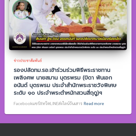
ข่าวประชาสัมพันธ์
รองปลัดทม.รอ.เข้าร่วมร่วมพิธีพระราชทาน
เพลิงศพ นายสมาน บุตรพรม (บิดา พันเอก
อนันต์ บุตรพรม ประจำสำนักพระราชวังพิเศษ
ระดับ ๑๐ ประจำพระตำหนักสวนสี่ฤดู)ฯ
Facebookแชร์XทวิตLINEส่งไลน์วันเสาร
Read more