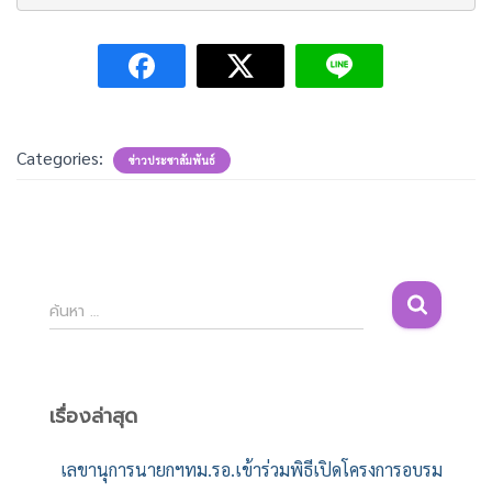
Categories:
ข่าวประชาสัมพันธ์
ค้
ค้นหา …
น
ห
า
สำ
เรื่องล่าสุด
ห
รั
เลขานุการนายกฯทม.รอ.เข้าร่วมพิธีเปิดโครงการอบรม