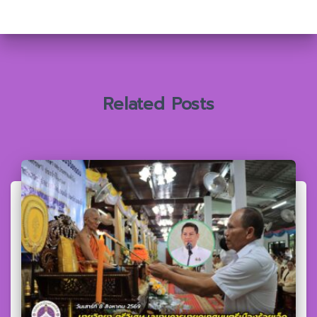
สำ
ห
รั
บ
:
Related Posts