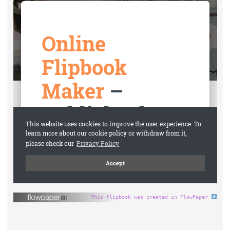
This flipbook was created in FlowPaper