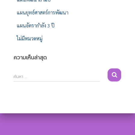
แผนยุทธ์ศาสตร์การพัฒนา
แผนอัตรากำลัง 3 ปี
ไม่มีหมวดหมู่
ความเห็นล่าสุด
ค้
ค้นหา …
น
ห
า
สำ
ห
รั
บ
: