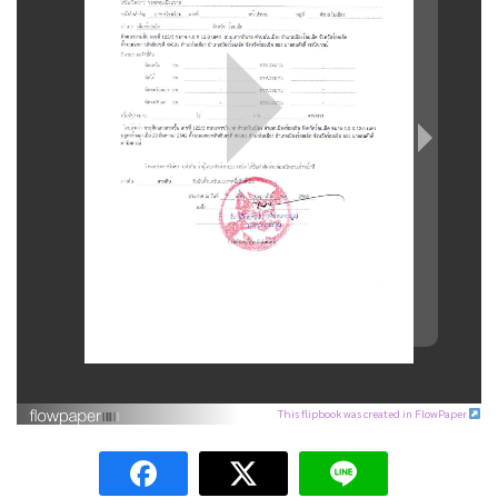
This flipbook was created in FlowPaper