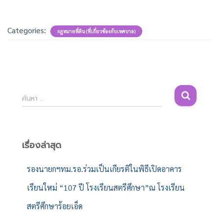
Categories:
กฎหมายที่ดิน (ที่เกี่ยวข้องกับเทศบาล)
ค้
ค้นหา …
น
ห
า
สำ
เรื่องล่าสุด
ห
รั
รองนายกฯทม.รอ.ร่วมเป็นเกียรติในพิธีเปิดอาคาร
บ
เรียนใหม่ “107 ปี โรงเรียนสตรีศึกษา”ณ โรงเรียน
:
สตรีศึกษาร้อยเอ็ด