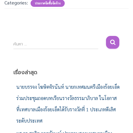
Categories:
ประกาศจัดซื้อจัดจ้าง
ค้
ค้นหา …
น
ห
า
สำ
เรื่องล่าสุด
ห
รั
นายบรรจง โฆษิตจิรนันท์ นายกเทศมนตรีเมืองร้อยเอ็ด
บ
ร่วมประชุมถอดบทเรียนรางวัลธรรมาภิบาล ในโอกาส
:
ที่เทศบาลเมืองร้อยเอ็ดได้รับรางวัลที่ 1 ประเภทดีเลิศ
ระดับประเทศ