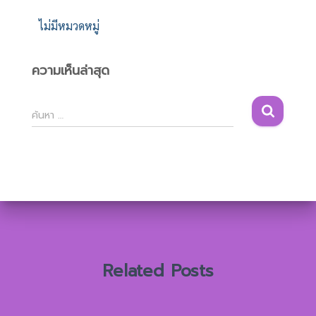
ไม่มีหมวดหมู่
ความเห็นล่าสุด
ค้
ค้นหา …
น
ห
า
สำ
ห
รั
บ
:
Related Posts