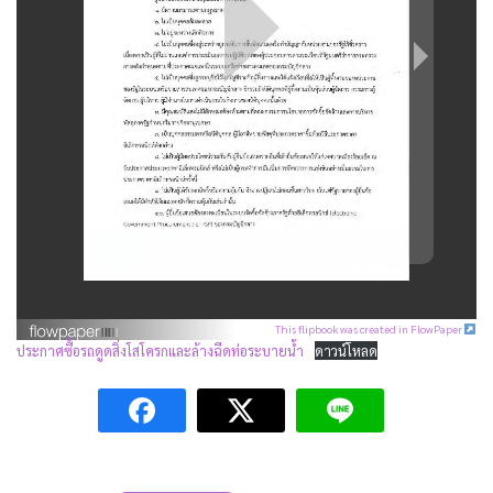
This flipbook was created in FlowPaper
ประกาศซื้อรถดูดสิ่งโสโครกและล้างฉีดท่อระบายน้ำ
ดาวน์โหลด