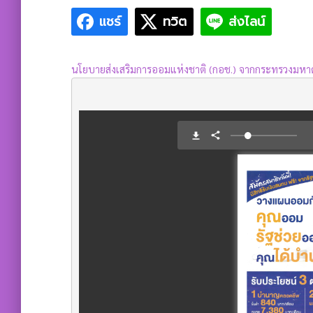
แชร์
ทวิต
ส่งไลน์
นโยบายส่งเสริมการออมแห่งชาติ (กอช.) จากกระทรวงมห