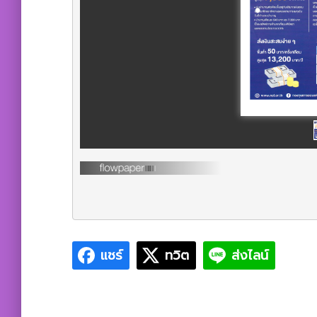
แชร์
ทวิต
ส่งไลน์