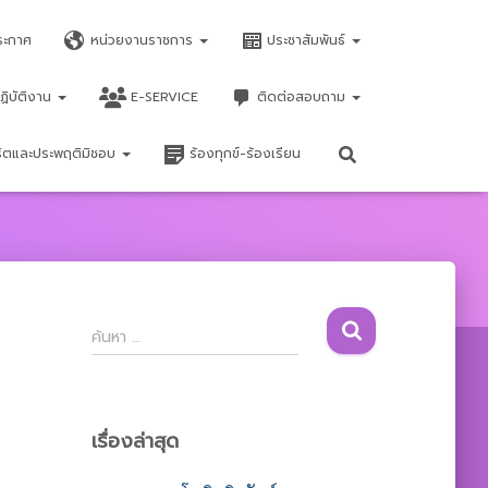
ระกาศ
หน่วยงานราชการ
ประชาสัมพันธ์
ฏิบัติงาน
E-SERVICE
ติดต่อสอบถาม
จริตและประพฤติมิชอบ
ร้องทุกข์-ร้องเรียน
ค้
ค้นหา …
น
ห
า
สำ
เรื่องล่าสุด
ห