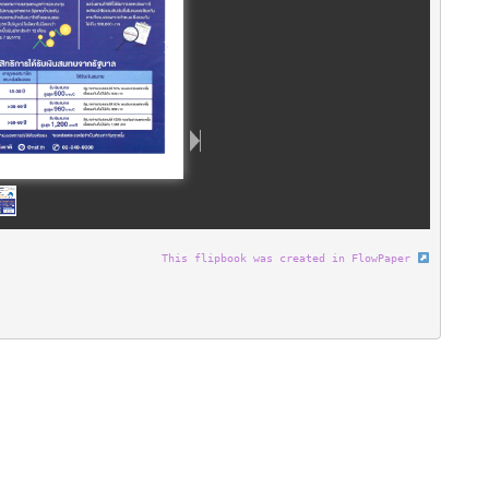
This flipbook was created in FlowPaper