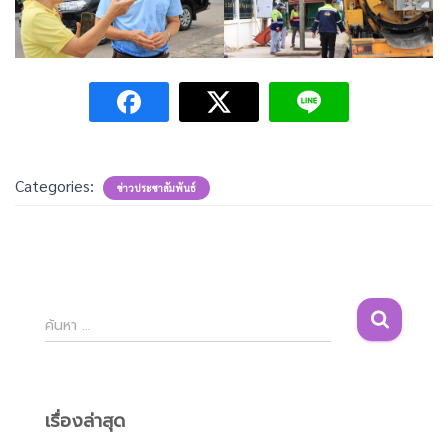
Categories:
ข่าวประชาสัมพันธ์
ค้
ค้นหา …
น
ห
า
สำ
เรื่องล่าสุด
ห