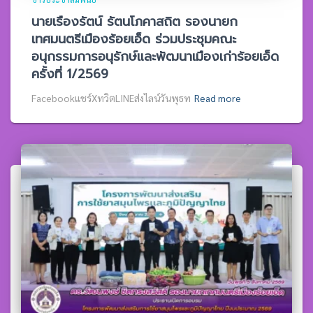
นายเรืองรัตน์ รัตนโภคาสถิต รองนายก
เทศมนตรีเมืองร้อยเอ็ด ร่วมประชุมคณะ
อนุกรรมการอนุรักษ์และพัฒนาเมืองเก่าร้อยเอ็ด
ครั้งที่ 1/2569
Facebookแชร์XทวิตLINEส่งไลน์วันพุธท
Read more