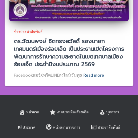
ข่าวประชาสัมพันธ์
ดร.วัฒนพงษ์ ชิตทรงสวัสดิ์ รองนายก
เทศมนตรีเมืองร้อยเอ็ด เป็นประธานเปิดโครงการ
พัฒนาการรักษาความสะอาดในเขตเทศบาลเมือง
ร้อยเอ็ด ประจำปีงบประมาณ 2569
Facebookแชร์XทวิตLINEส่งไลน์ วันพุธ
Read more
หน้าแรก
เทศบาลเมืองร้อยเอ็ด
บุคลากร
ประกาศ
หน่วยงานราชการ
ประชาสัมพันธ์