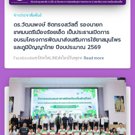
ข่าวประชาสัมพันธ์
ดร.วัฒนพงษ์ ชิตทรงสวัสดิ์ รองนายก
เทศมนตรีเมืองร้อยเอ็ด เป็นประธานเปิดการ
อบรมโครงการพัฒนาส่งเสริมการใช้ยาสมุนไพร
และภูมิปัญญาไทย ปีงบประมาณ 2569
Facebookแชร์XทวิตLINEส่งไลน์วันพุธท
Read more