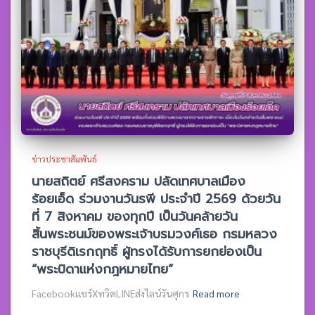
ข่าวประชาสัมพันธ์
นายสถิตย์ ศรีสงคราม ปลัดเทศบาลเมือง
ร้อยเอ็ด ร่วมงานวันรพี ประจำปี 2569 ด้วยวัน
ที่ 7 สิงหาคม ของทุกปี เป็นวันคล้ายวัน
สิ้นพระชนม์ของพระเจ้าบรมวงศ์เธอ กรมหลวง
ราชบุรีดิเรกฤทธิ์ ผู้ทรงได้รับการยกย่องเป็น
“พระบิดาแห่งกฎหมายไทย”
Facebookแชร์XทวิตLINEส่งไลน์วันศุกร
Read more