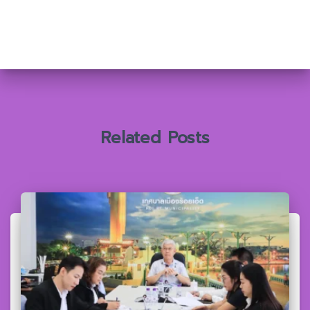
ห
า
สำ
ห
รั
บ
:
Related Posts