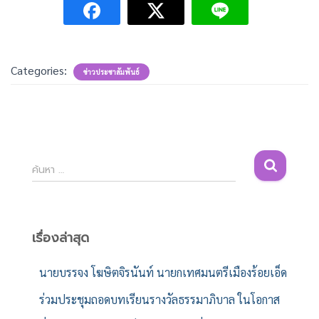
Categories:
ข่าวประชาสัมพันธ์
ค้
ค้นหา …
น
ห
า
สำ
เรื่องล่าสุด
ห
รั
นายบรรจง โฆษิตจิรนันท์ นายกเทศมนตรีเมืองร้อยเอ็ด
บ
ร่วมประชุมถอดบทเรียนรางวัลธรรมาภิบาล ในโอกาส
: