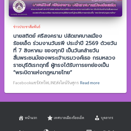
ข่าวประชาสัมพันธ์
นายสถิตย์ ศรีสงคราม ปลัดเทศบาลเมือง
ร้อยเอ็ด ร่วมงานวันรพี ประจำปี 2569 ด้วยวัน
ที่ 7 สิงหาคม ของทุกปี เป็นวันคล้ายวัน
สิ้นพระชนม์ของพระเจ้าบรมวงศ์เธอ กรมหลวง
ราชบุรีดิเรกฤทธิ์ ผู้ทรงได้รับการยกย่องเป็น
“พระบิดาแห่งกฎหมายไทย”
Facebookแชร์XทวิตLINEส่งไลน์วันศุกร
Read more
หน้าแรก
เทศบาลเมืองร้อยเอ็ด
บุคลากร