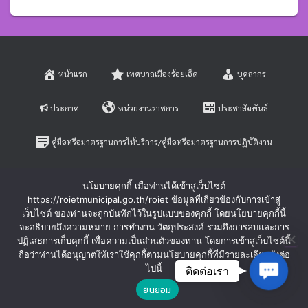
หน้าแรก
เทศบาลเมืองร้อยเอ็ด
บุคลากร
ประกาศ
หน่วยงานราชการ
ประชาสัมพันธ์
คู่มือหรือมาตรฐานการให้บริการ/คู่มือหรือมาตรฐานการปฏิบัติงาน
E-SERVICE
ติดต่อสอบถาม
นโยบายคุกกี้ เมื่อท่านได้เข้าสู่เว็บไซต์
https://roietmunicipal.go.th/roiet ข้อมูลที่เกี่ยวข้องกับการเข้าสู่
หลักเกณฑ์การบริหารและพัฒนาทรัพยากรบุคคล
เว็บไซต์ ของท่านจะถูกบันทึกไว้ในรูปแบบของคุกกี้ โดยนโยบายคุกกี้นี้
จะอธิบายถึงความหมาย การทำงาน วัตถุประสงค์ รวมถึงการลบและการ
ปฏิเสธการเก็บคุกกี้ เพื่อความเป็นส่วนตัวของท่าน โดยการเข้าสู่เว็บไซต์นี้
ร้องเรียนการทุจริตและประพฤติมิชอบ
ร้องทุกข์-ร้องเรียน
ถือว่าท่านได้อนุญาตให้เราใช้คุกกี้ตามนโยบายคุกกี้ที่มีรายละเอียดดังต่อ
Contac
ไปนี้
ติดต่อเรา
Hestia | Developed by
ThemeIsle
ยินยอม