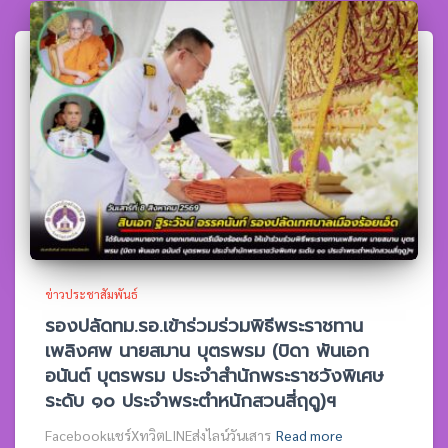
ข่าวประชาสัมพันธ์
รองปลัดทม.รอ.เข้าร่วมร่วมพิธีพระราชทาน
เพลิงศพ นายสมาน บุตรพรม (บิดา พันเอก
อนันต์ บุตรพรม ประจำสำนักพระราชวังพิเศษ
ระดับ ๑๐ ประจำพระตำหนักสวนสี่ฤดู)ฯ
Facebookแชร์XทวิตLINEส่งไลน์วันเสาร
Read more