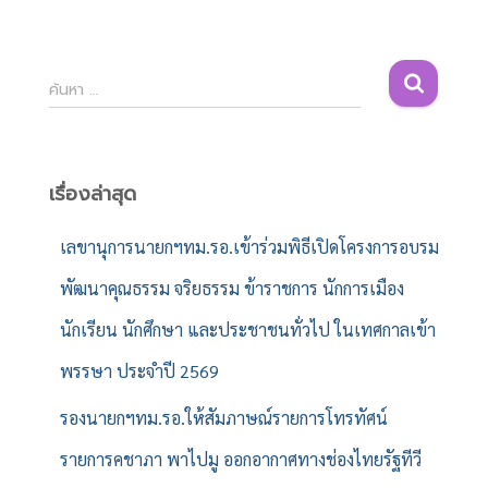
ค้
ค้นหา …
น
ห
า
สำ
เรื่องล่าสุด
ห
รั
เลขานุการนายกฯทม.รอ.เข้าร่วมพิธีเปิดโครงการอบรม
บ
พัฒนาคุณธรรม จริยธรรม ข้าราชการ นักการเมือง
:
นักเรียน นักศึกษา และประชาชนทั่วไป ในเทศกาลเข้า
พรรษา ประจำปี 2569
รองนายกฯทม.รอ.ให้สัมภาษณ์รายการโทรทัศน์
รายการคชาภา พาไปมู ออกอากาศทางช่องไทยรัฐทีวี