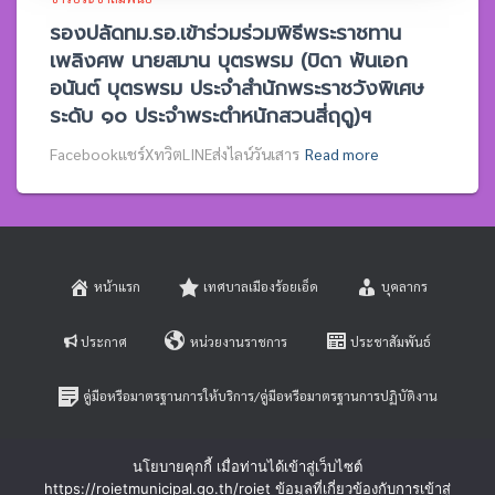
รองปลัดทม.รอ.เข้าร่วมร่วมพิธีพระราชทาน
เพลิงศพ นายสมาน บุตรพรม (บิดา พันเอก
อนันต์ บุตรพรม ประจำสำนักพระราชวังพิเศษ
ระดับ ๑๐ ประจำพระตำหนักสวนสี่ฤดู)ฯ
Facebookแชร์XทวิตLINEส่งไลน์วันเสาร
Read more
หน้าแรก
เทศบาลเมืองร้อยเอ็ด
บุคลากร
ประกาศ
หน่วยงานราชการ
ประชาสัมพันธ์
คู่มือหรือมาตรฐานการให้บริการ/คู่มือหรือมาตรฐานการปฏิบัติงาน
E-SERVICE
ติดต่อสอบถาม
นโยบายคุกกี้ เมื่อท่านได้เข้าสู่เว็บไซต์
https://roietmunicipal.go.th/roiet ข้อมูลที่เกี่ยวข้องกับการเข้าสู่