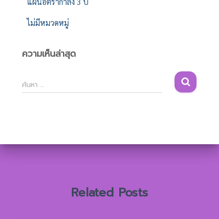
แผนอัตรากำลัง 3 ปี
ไม่มีหมวดหมู่
ความเห็นล่าสุด
ค้
ค้นหา …
น
ห
า
สำ
ห
รั
บ
:
Related Posts