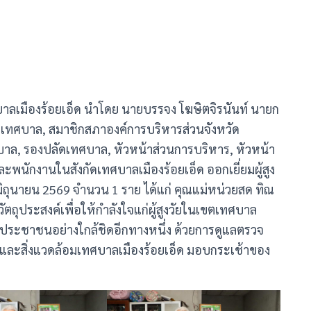
ทศบาลเมืองร้อยเอ็ด นำโดย นายบรรจง โฆษิตจิรนันท์ นายก
ารเทศบาล, สมาชิกสภาองค์การบริหารส่วนจังหวัด
ล, รองปลัดเทศบาล, หัวหน้าส่วนการบริหาร, หัวหน้า
พนักงานในสังกัดเทศบาลเมืองร้อยเอ็ด ออกเยี่ยมผู้สูง
ิถุนายน 2569 จำนวน 1 ราย ได้แก่ คุณแม่หน่วยสด ทิณ
มีวัตถุประสงค์เพื่อให้กำลังใจแก่ผู้สูงวัยในเขตเทศบาล
น้องประชาชนอย่างใกล้ชิดอีกทางหนึ่ง ด้วยการดูแลตรวจ
และสิ่งแวดล้อมเทศบาลเมืองร้อยเอ็ด มอบกระเช้าของ