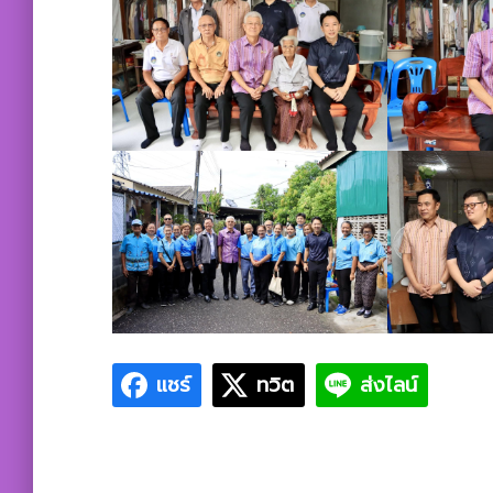
แชร์
ทวิต
ส่งไลน์