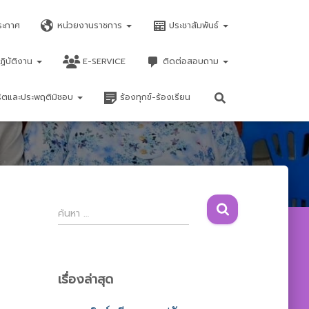
ระกาศ
หน่วยงานราชการ
ประชาสัมพันธ์
ฏิบัติงาน
E-SERVICE
ติดต่อสอบถาม
จริตและประพฤติมิชอบ
ร้องทุกข์-ร้องเรียน
ค้
ค้นหา …
น
ห
า
สำ
เรื่องล่าสุด
ห