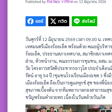
Published by
ธีระวัฒน์ วารีรักษ์
on
12 มิถุนายน 2026
แชร์
ทวิต
ส่งไลน์
วันศุกร์ที่ 12 มิถุนายน 2569 เวลา 09.00 น. เ
เทศมนตรีเมืองร้อยเอ็ด พร้อมด้วย คณะผู้บริห
ร้อยเอ็ด, ประธานสภาเทศบาล, สมาชิกสภาเทศบา
ฝ่าย, หัวหน้างาน, คณะกรรมการชุมชน, อสม. และ
วัย โครงการสวัสดีประชากรอาวุโส ประจำเดือนม
รัตน์ อายุ 94 ปี (ชุมชนโรงเรียนเมือง)เขต 3 ซึ่ง
เมืองร้อยเอ็ด ถือเป็นการดูแลทุกข์ สุข ของพี่
สุขภาพเบื้องต้น จากทีมพยาบาลกองสาธารณสุข
ขวัญพร้อมคำอวยพร เนื่องในวันคล้ายวันเกิด