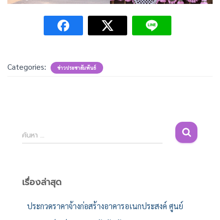
Categories:
ข่าวประชาสัมพันธ์
ค้
ค้นหา …
น
ห
า
สำ
เรื่องล่าสุด
ห
รั
ประกวดราคาจ้างก่อสร้างอาคารอเนกประสงค์ ศูนย์
บ