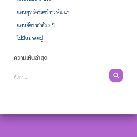
แผนยุทธ์ศาสตร์การพัฒนา
แผนอัตรากำลัง 3 ปี
ไม่มีหมวดหมู่
ความเห็นล่าสุด
ค้
ค้นหา …
น
ห
า
สำ
ห
รั
บ
: