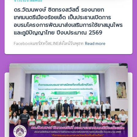
ข่าวประชาสัมพันธ์
ดร.วัฒนพงษ์ ชิตทรงสวัสดิ์ รองนายก
เทศมนตรีเมืองร้อยเอ็ด เป็นประธานเปิดการ
อบรมโครงการพัฒนาส่งเสริมการใช้ยาสมุนไพร
และภูมิปัญญาไทย ปีงบประมาณ 2569
Facebookแชร์XทวิตLINEส่งไลน์วันพุธท
Read more