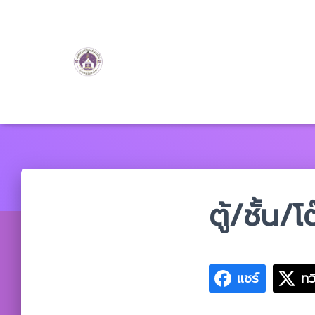
ตู้/ชั้น/โ
แชร์
ทว