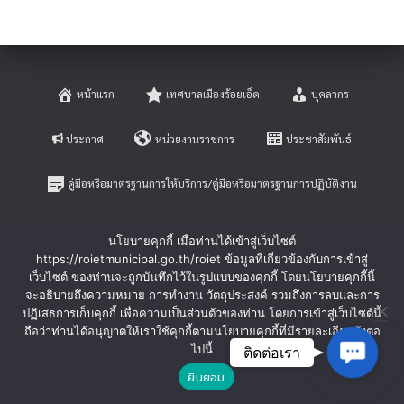
หน้าแรก
เทศบาลเมืองร้อยเอ็ด
บุคลากร
ประกาศ
หน่วยงานราชการ
ประชาสัมพันธ์
คู่มือหรือมาตรฐานการให้บริการ/คู่มือหรือมาตรฐานการปฏิบัติงาน
E-SERVICE
ติดต่อสอบถาม
นโยบายคุกกี้ เมื่อท่านได้เข้าสู่เว็บไซต์
https://roietmunicipal.go.th/roiet ข้อมูลที่เกี่ยวข้องกับการเข้าสู่
หลักเกณฑ์การบริหารและพัฒนาทรัพยากรบุคคล
เว็บไซต์ ของท่านจะถูกบันทึกไว้ในรูปแบบของคุกกี้ โดยนโยบายคุกกี้นี้
จะอธิบายถึงความหมาย การทำงาน วัตถุประสงค์ รวมถึงการลบและการ
ปฏิเสธการเก็บคุกกี้ เพื่อความเป็นส่วนตัวของท่าน โดยการเข้าสู่เว็บไซต์นี้
ร้องเรียนการทุจริตและประพฤติมิชอบ
ร้องทุกข์-ร้องเรียน
ถือว่าท่านได้อนุญาตให้เราใช้คุกกี้ตามนโยบายคุกกี้ที่มีรายละเอียดดังต่อ
Contac
ไปนี้
ติดต่อเรา
Hestia | Developed by
ThemeIsle
ยินยอม