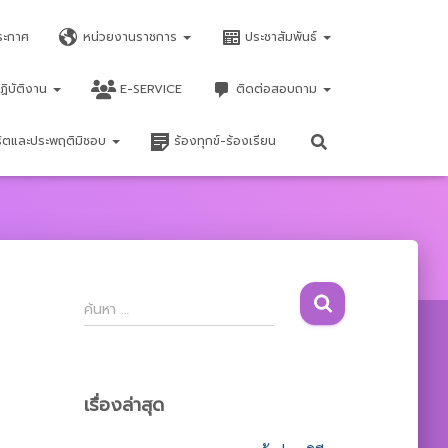
ระกาศ
หน่วยงานราชการ
ประชาสัมพันธ์
ฏิบัติงาน
E-SERVICE
ติดต่อสอบถาม
จริตและประพฤติมิชอบ
ร้องทุกข์-ร้องเรียน
ค้
ค้นหา …
น
ห
า
สำ
เรื่องล่าสุด
ห