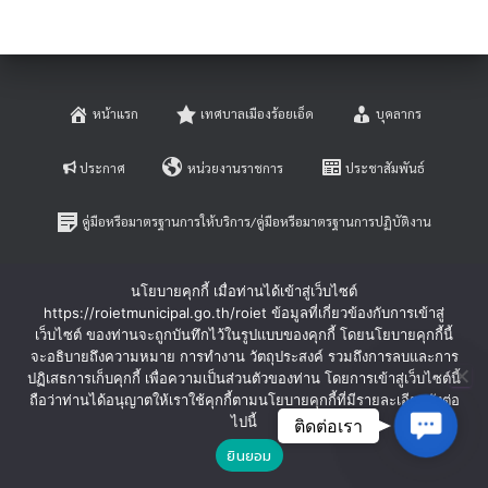
หน้าแรก
เทศบาลเมืองร้อยเอ็ด
บุคลากร
ประกาศ
หน่วยงานราชการ
ประชาสัมพันธ์
คู่มือหรือมาตรฐานการให้บริการ/คู่มือหรือมาตรฐานการปฏิบัติงาน
E-SERVICE
ติดต่อสอบถาม
นโยบายคุกกี้ เมื่อท่านได้เข้าสู่เว็บไซต์
https://roietmunicipal.go.th/roiet ข้อมูลที่เกี่ยวข้องกับการเข้าสู่
หลักเกณฑ์การบริหารและพัฒนาทรัพยากรบุคคล
เว็บไซต์ ของท่านจะถูกบันทึกไว้ในรูปแบบของคุกกี้ โดยนโยบายคุกกี้นี้
จะอธิบายถึงความหมาย การทำงาน วัตถุประสงค์ รวมถึงการลบและการ
ปฏิเสธการเก็บคุกกี้ เพื่อความเป็นส่วนตัวของท่าน โดยการเข้าสู่เว็บไซต์นี้
ร้องเรียนการทุจริตและประพฤติมิชอบ
ร้องทุกข์-ร้องเรียน
ถือว่าท่านได้อนุญาตให้เราใช้คุกกี้ตามนโยบายคุกกี้ที่มีรายละเอียดดังต่อ
Contac
ไปนี้
ติดต่อเรา
Hestia | Developed by
ThemeIsle
ยินยอม