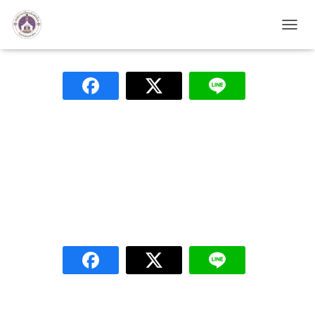
ดัชนีประจำแฟ้ม มาตรา 9
TOGG