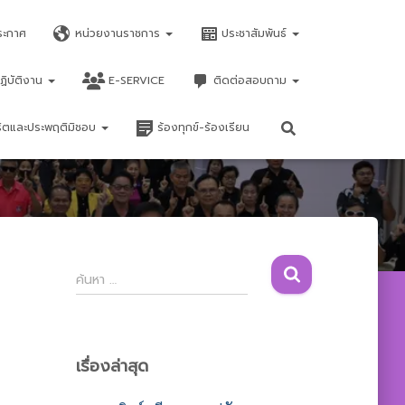
ระกาศ
หน่วยงานราชการ
ประชาสัมพันธ์
ฏิบัติงาน
E-SERVICE
ติดต่อสอบถาม
จริตและประพฤติมิชอบ
ร้องทุกข์-ร้องเรียน
ค้
ค้นหา …
น
ห
า
สำ
เรื่องล่าสุด
ห