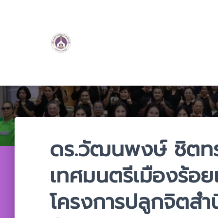
ดร.วัฒนพงษ์ ชิตท
เทศมนตรีเมืองร้อยเ
โครงการปลูกจิตสำน