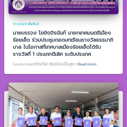
ข่าวประชาสัมพันธ์
นายบรรจง โฆษิตจิรนันท์ นายกเทศมนตรีเมือง
ร้อยเอ็ด ร่วมประชุมถอดบทเรียนรางวัลธรรมาภิ
บาล ในโอกาสที่เทศบาลเมืองร้อยเอ็ดได้รับ
รางวัลที่ 1 ประเภทดีเลิศ ระดับประเทศ
Facebookแชร์XทวิตLINEส่งไลน์วันศุกร
Read more