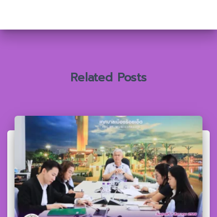
า
สำ
ห
รั
บ
:
Related Posts