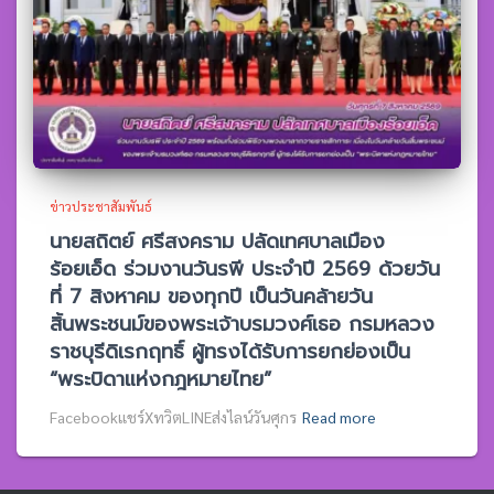
ข่าวประชาสัมพันธ์
นายสถิตย์ ศรีสงคราม ปลัดเทศบาลเมือง
ร้อยเอ็ด ร่วมงานวันรพี ประจำปี 2569 ด้วยวัน
ที่ 7 สิงหาคม ของทุกปี เป็นวันคล้ายวัน
สิ้นพระชนม์ของพระเจ้าบรมวงศ์เธอ กรมหลวง
ราชบุรีดิเรกฤทธิ์ ผู้ทรงได้รับการยกย่องเป็น
“พระบิดาแห่งกฎหมายไทย”
Facebookแชร์XทวิตLINEส่งไลน์วันศุกร
Read more